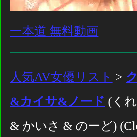
一本道 無料動画
人気AV女優リスト
>
&カイサ&ノード
(くれ
& かいさ & のーど) (Clea Gu